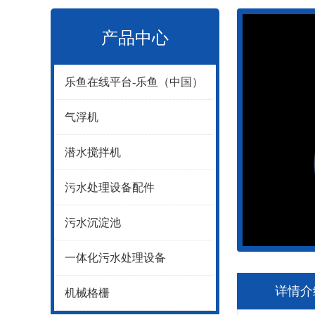
产品中心
乐鱼在线平台-乐鱼（中国）
气浮机
潜水搅拌机
污水处理设备配件
污水沉淀池
一体化污水处理设备
详情介
机械格栅