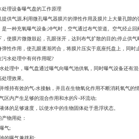
理设备曝气盘的工作原理
供气源,利用微孔曝气器膜片的弹性作用及膜片上大量孔隙的张开
，是一种充氧曝气设备;冲气时，空气通过布气管道。空气经止回
下，使膜片微微鼓起，孔眼张开，达到布气扩散的目的;停止供气
身弹性作用，使孔眼逐渐闭合，将膜片压实于底座托盘上，同时
水处理中有何作用呢?
处理中，曝气盘通过曝气向曝气池供氧，同时曝气设备还有混
高处理效果。
维持有效的气-水接触，并且在生物氧化作用不断消耗氧气的情
区内产生足够的混合作用和水的Ñ¬环流动;
体的足够速度，以使水中的生物固体处于悬浮状态。
产物用处：
气;
的曝气兼拌和;