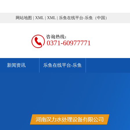
网站地图
|
XML
|
XML
|
乐鱼在线平台-乐鱼（中国）
0371-60977771
新闻资讯
乐鱼在线平台-乐鱼
乐鱼在线平台
（中国）
行业资讯
常见问题