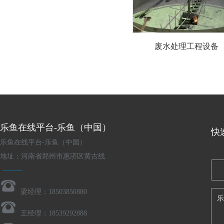
废水处理工程设备
乐鱼在线平台-乐鱼（中国）
快
乐鱼在线平台-乐鱼（中国）
地址：河南省郑州市惠济区黄古线
梁经理：18503850880
乐
王经理：18539292888