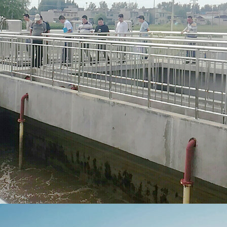
一体化污水处理
机械格栅