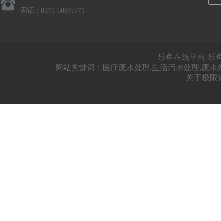
固话：0371-60977771
乐鱼在线平台-乐鱼
网站关键词：医疗废水处理,生活污水处理,废水
关于极限